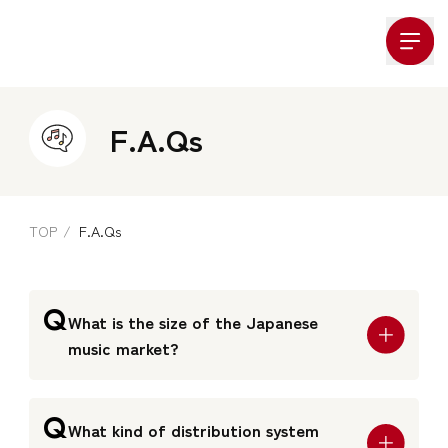
Company Logo
F.A.Qs
TOP
F.A.Qs
Q
What is the size of the Japanese
music market?
Q
What kind of distribution system