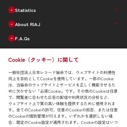
Statistics
Recorded Music Sales Estimates（Physical +
Physical Sales Estimates（Quarterly）
Digital Music Sales Estimates（Quarterly）
Production of Physical Music（Monthly）
Annual Data
Annual New Releases（Genre）
Number of Catalogues（Genre）
Number of Debut Artists
Historical Data
About RIAJ
Digital）
Outline
Enterprise
Board of Directors
Member List
F.A.Qs
Issue
Cookie（クッキー）に関して
RIAJ Year Book
News
一般社団法人日本レコード協会では、ウェブサイトの利便性
向上を目的としてCookieを使用しています。一部のCookie
To report piracy
は、当協会のウェブサイトとサービスを正しく機能させるた
めに欠かせない「必須Cookie」です。その他のCookieは任意
で、閲覧者に合わせた広告の配信や利用状況の分析など、
Site Map
Privacy Policy/Site Policy
Links
ウェブサイト上で質の高い体験を提供するために使用されま
す。全てのCookieの許可、任意のCookieの拒否、または任意
のCookieの個別管理が行えます。いずれかを選択しない場
合、既定のCookie設定が適用されます。Cookieの設定はいつ