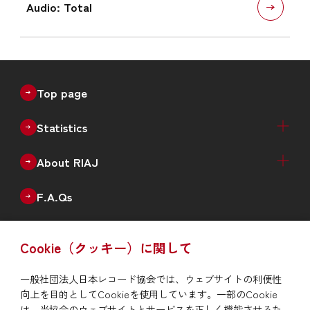
Audio: Total
Top page
Statistics
Recorded Music Sales Estimates（Physical +
Physical Sales Estimates（Quarterly）
Digital Music Sales Estimates（Quarterly）
Production of Physical Music（Monthly）
Annual Data
Annual New Releases（Genre）
Number of Catalogues（Genre）
Number of Debut Artists
Historical Data
About RIAJ
Digital）
Outline
Enterprise
Board of Directors
Member List
F.A.Qs
Issue
Cookie（クッキー）に関して
RIAJ Year Book
News
一般社団法人日本レコード協会では、ウェブサイトの利便性
向上を目的としてCookieを使用しています。一部のCookie
To report piracy
は、当協会のウェブサイトとサービスを正しく機能させるた