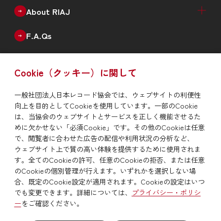
Recorded Music Sales Estimates（Physical +
Physical Sales Estimates（Quarterly）
Digital Music Sales Estimates（Quarterly）
Production of Physical Music（Monthly）
Annual Data
Annual New Releases（Genre）
Number of Catalogues（Genre）
Number of Debut Artists
Historical Data
About RIAJ
Digital）
Outline
Enterprise
Board of Directors
Member List
F.A.Qs
Issue
Cookie（クッキー）に関して
RIAJ Year Book
News
一般社団法人日本レコード協会では、ウェブサイトの利便性
向上を目的としてCookieを使用しています。一部のCookie
To report piracy
は、当協会のウェブサイトとサービスを正しく機能させるた
めに欠かせない「必須Cookie」です。その他のCookieは任意
で、閲覧者に合わせた広告の配信や利用状況の分析など、
Site Map
Privacy Policy/Site Policy
Links
ウェブサイト上で質の高い体験を提供するために使用されま
す。全てのCookieの許可、任意のCookieの拒否、または任意
のCookieの個別管理が行えます。いずれかを選択しない場
合、既定のCookie設定が適用されます。Cookieの設定はいつ
でも変更できます。詳細については、
プライバシー・ポリシ
ー
をご確認ください。