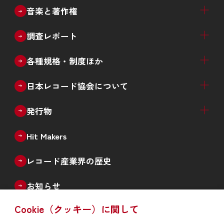
音楽ソフト売上推計（四半期）
音楽配信売上推計（四半期）
音楽ソフト・音楽配信売上推計（四半期）
生産実績（月次）
レコード産業 年次推移
新譜数（ジャンル別、種類別）
カタログ数（ジャンル別）
デビューアーティスト数推移
過去の統計データ
ゴールドディスク認定
ダウンロード認定
ストリーミング認定
日本ゴールドディスク大賞
音楽と著作権
著作権制度の概要
エルマーク
著作権啓発ツール
中高生向け学習プログラムのご案内
調査レポート
音楽メディアユーザー実態調査
違法音楽アプリ利用実態調査
その他の各種調査
各種規格・制度ほか
CDレンタル
再販制度
CDサンプル盤
音楽レコードの還流防止措置
RIS規格
ISRC
日本レコード協会について
日本レコード協会概要
事業案内
役員名簿
会員社（正会員、準会員、賛助会員）
情報公開
入会案内
採用情報
北京事務所と認証書の発行
発行物
機関誌「The Record」
統計誌「日本のレコード産業」
記念誌
Hit Makers
レコード産業界の歴史
お知らせ
Cookie（クッキー）に関して
よくあるご質問