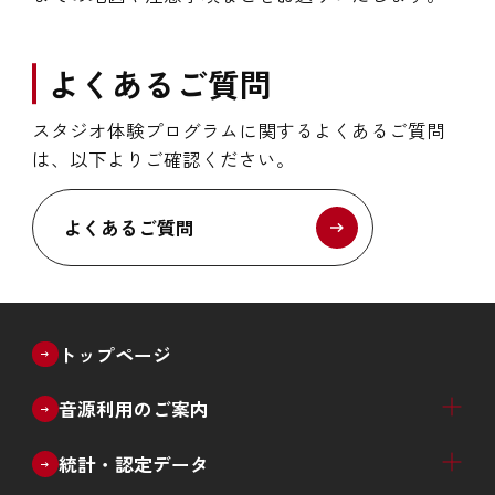
よくあるご質問
スタジオ体験プログラムに関するよくあるご質問
は、以下よりご確認ください。
よくあるご質問
トップページ
音源利用のご案内
ブライダル
教育・文化催事
放送番組のインターネット配信
放送番組以外のライブ配信等
音源利用許諾窓口一覧
統計・認定データ