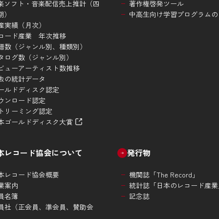
楽ソフト・音楽配信売上推計（四
著作権啓発ツール
期）
中高生向け学習プログラムの
産実績（月次）
コード産業 年次推移
譜数（ジャンル別、種類別）
タログ数（ジャンル別）
ビューアーティスト数推移
去の統計データ
ールドディスク認定
ウンロード認定
トリーミング認定
本ゴールドディスク大賞
本レコード協会について
発行物
本レコード協会概要
機関誌「The Record」
業案内
統計誌「日本のレコード産業
員名簿
記念誌
員社（正会員、準会員、賛助会
）