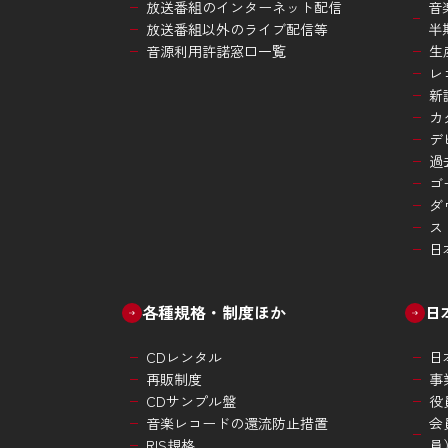
放送番組のインターネット配信
音
放送番組以外のライブ配信等
半
音源利用許諾窓口一覧
生
レ
新
カ
デ
過
ゴ
ダ
ス
日
各種規格・制度ほか
日
CDレンタル
日
再販制度
事
CDサンプル盤
役
音楽レコードの還流防止措置
会
RIS規格
員