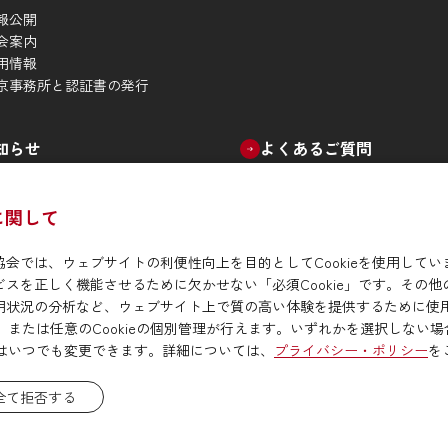
報公開
会案内
用情報
京事務所と認証書の発行
知らせ
よくあるご質問
）に関して
会では、ウェブサイトの利便性向上を目的としてCookieを使用しています
リシー
関連リンク
スを正しく機能させるために欠かせない「必須Cookie」です。その他のC
用状況の分析など、
ウェブサイト上で質の高い体験を提供するために使用さ
否、または任意のCookieの個別管理が行えます。いずれかを選択しない場合
設定はいつでも変更できます。詳細については、
プライバシー・ポリシー
を
全て拒否する