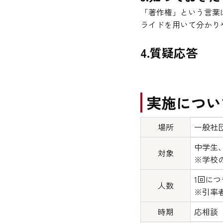
「著作権」という言葉
ライドを用いて分かり
4.質疑応答
実施につい
場所
一般社団
中学生
対象
※学校
1回につ
人数
※引率
時期
応相談