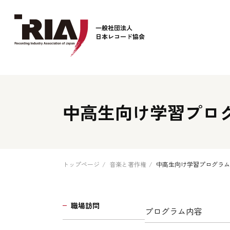
Company Logo
中高生向け学習プロ
トップページ
音楽と著作権
中高生向け学習プログラム
職場訪問
プログラム内容