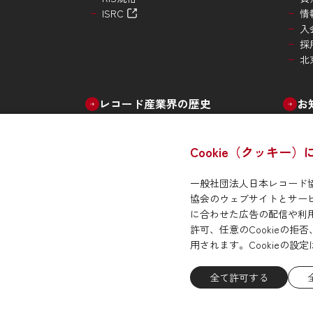
ISRC
情
入
採
北
レコード産業界の歴史
お
Cookie（クッキー
一般社団法人日本レコード協
サイトマップ
サイトポリシー
プライバシー・ポ
協会のウェブサイトとサービ
に合わせた広告の配信や利
許可、任意のCookieの拒
用されます。Cookieの
全て許可する