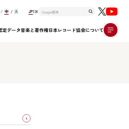
中
大
JP
EN
認定データ
音楽と著作権
日本レコード協会について