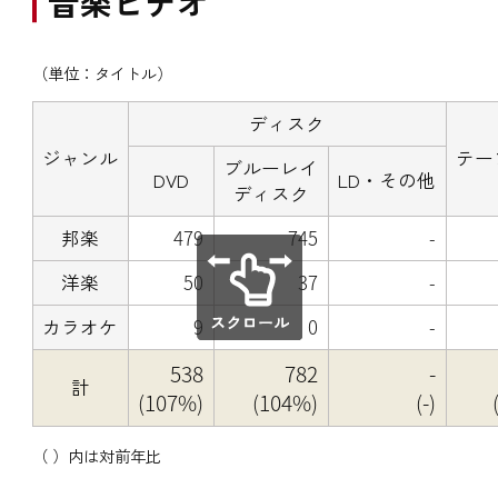
音楽ビデオ
（単位：タイトル）
ディスク
ジャンル
テー
ブルーレイ
DVD
LD・その他
ディスク
邦楽
479
745
-
洋楽
50
37
-
カラオケ
9
0
-
538
782
-
計
(107%)
(104%)
(-)
（ ）内は対前年比