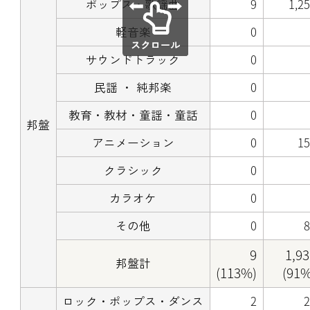
ポップス・歌謡曲
9
1,2
軽音楽
0
サウンドトラック
0
民謡 ・ 純邦楽
0
教育・教材・童謡・童話
0
邦盤
アニメーション
0
1
クラシック
0
カラオケ
0
その他
0
9
1,9
邦盤計
(113%)
(91%
ロック・ポップス・ダンス
2