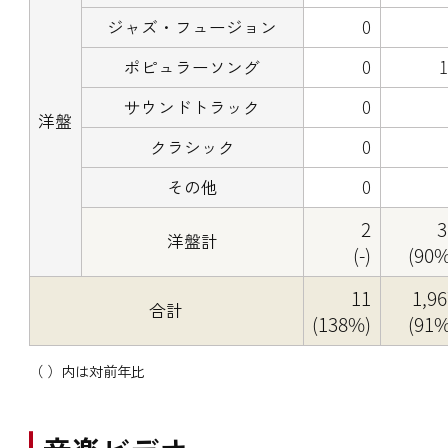
ジャズ・フュージョン
0
ポピュラーソング
0
サウンドトラック
0
洋盤
クラシック
0
その他
0
2
3
洋盤計
(-)
(90%
11
1,9
合計
(138%)
(91%
（ ）内は対前年比