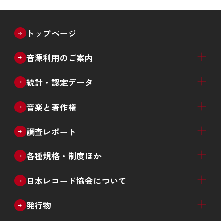
トップページ
音源利用のご案内
ブライダル
教育・文化催事
放送番組のインターネット配信
放送番組以外のライブ配信等
音源利用許諾窓口一覧
統計・認定データ
音楽ソフト売上推計（四半期）
音楽配信売上推計（四半期）
音楽ソフト・音楽配信売上推計（四半期）
生産実績（月次）
レコード産業 年次推移
新譜数（ジャンル別、種類別）
カタログ数（ジャンル別）
デビューアーティスト数推移
過去の統計データ
ゴールドディスク認定
ダウンロード認定
ストリーミング認定
日本ゴールドディスク大賞
音楽と著作権
著作権制度の概要
エルマーク
著作権啓発ツール
中高生向け学習プログラムのご案内
調査レポート
音楽メディアユーザー実態調査
違法音楽アプリ利用実態調査
その他の各種調査
各種規格・制度ほか
CDレンタル
再販制度
CDサンプル盤
音楽レコードの還流防止措置
RIS規格
ISRC
日本レコード協会について
日本レコード協会概要
事業案内
役員名簿
会員社（正会員、準会員、賛助会員）
情報公開
入会案内
採用情報
北京事務所と認証書の発行
発行物