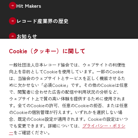
機関誌「The Record」
統計誌「日本のレコード産業」
記念誌
Hit Makers
レコード産業界の歴史
お知らせ
Cookie（クッキー）に関して
よくあるご質問
一般社団法人日本レコード協会では、ウェブサイトの利便性
会員社音源の違法利用情報通知
向上を目的としてCookieを使用しています。一部のCookie
は、当協会のウェブサイトとサービスを正しく機能させるた
めに欠かせない「必須Cookie」です。その他のCookieは任意
サイトマップ
サイトポリシー
で、閲覧者に合わせた広告の配信や利用状況の分析など、
プライバシー・ポリシー
関連リンク
ウェブサイト上で質の高い体験を提供するために使用されま
す。全てのCookieの許可、任意のCookieの拒否、または任意
のCookieの個別管理が行えます。いずれかを選択しない場
合、既定のCookie設定が適用されます。Cookieの設定はいつ
でも変更できます。詳細については、
プライバシー・ポリシ
ー
をご確認ください。