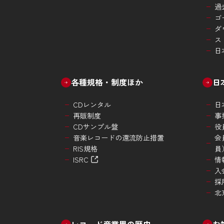
過
ゴ
ダ
ス
日
各種規格・制度ほか
日
CDレンタル
日
再販制度
事
CDサンプル盤
役
音楽レコードの還流防止措置
会
RIS規格
員
ISRC
情
入
採
北