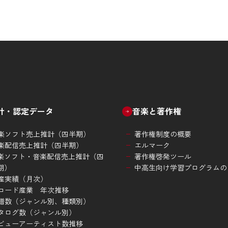
計・認定データ
音楽と著作権
楽ソフト売上推計（四半期）
著作権制度の概要
楽配信売上推計（四半期）
エルマーク
楽ソフト・音楽配信売上推計（四
著作権啓発ツール
期）
中高生向け学習プログラムの
産実績（月次）
コード産業 年次推移
譜数（ジャンル別、種類別）
タログ数（ジャンル別）
ビューアーティスト数推移