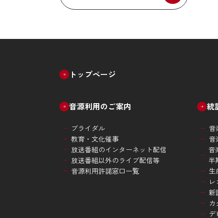
トップページ
音源利用のご案内
統
ブライダル
音
教育・文化催事
音
放送番組のインターネット配信
音
放送番組以外のライブ配信等
半
音源利用許諾窓口一覧
生
レ
新
カ
デ