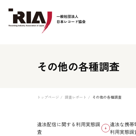
Company Logo
その他の各種調査
トップページ
調査レポート
その他の各種調査
違法配信に関する利用実態調
違法な携帯
査
利用実態調