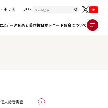
中
大
JP
EN
認定データ
音楽と著作権
日本レコード協会について
R等個人録音調査