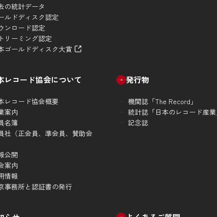
去の統計データ
ールドディスク認定
ウンロード認定
トリーミング認定
本ゴールドディスク大賞
本レコード協会について
発行物
本レコード協会概要
機関誌「The Record」
業案内
統計誌「日本のレコード産業
員名簿
記念誌
員社（正会員、準会員、賛助会
）
報公開
会案内
用情報
京事務所と認証書の発行