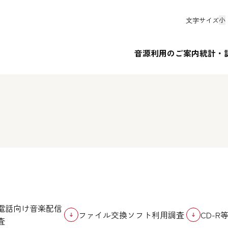
文字サイズ
小
音源利用のご案内
統計・
電話向け音楽配信
ファイル交換ソフト利用調査
CD-
査