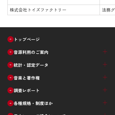
株式会社トイズファクトリー
法務
トップページ
音源利用のご案内
ブライダル
教育・文化催事
放送番組のインターネット配信
放送番組以外のライブ配信等
音源利用許諾窓口一覧
統計・認定データ
音楽ソフト売上推計（四半期）
音楽配信売上推計（四半期）
音楽ソフト・音楽配信売上推計（四半期）
生産実績（月次）
レコード産業 年次推移
新譜数（ジャンル別、種類別）
カタログ数（ジャンル別）
デビューアーティスト数推移
過去の統計データ
ゴールドディスク認定
ダウンロード認定
ストリーミング認定
日本ゴールドディスク大賞
音楽と著作権
著作権制度の概要
エルマーク
著作権啓発ツール
中高生向け学習プログラムのご案内
調査レポート
音楽メディアユーザー実態調査
違法音楽アプリ利用実態調査
その他の各種調査
各種規格・制度ほか
CDレンタル
再販制度
CDサンプル盤
音楽レコードの還流防止措置
RIS規格
ISRC