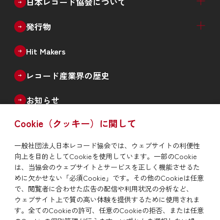
日本レコード協会について
日本レコード協会概要
事業案内
役員名簿
会員社（正会員、準会員、賛助会員）
情報公開
入会案内
採用情報
北京事務所と認証書の発行
発行物
機関誌「The Record」
統計誌「日本のレコード産業」
記念誌
Hit Makers
レコード産業界の歴史
お知らせ
Cookie（クッキー）に関して
よくあるご質問
一般社団法人日本レコード協会では、ウェブサイトの利便性
会員社音源の違法利用情報通知
向上を目的としてCookieを使用しています。一部のCookie
は、当協会のウェブサイトとサービスを正しく機能させるた
めに欠かせない「必須Cookie」です。その他のCookieは任意
サイトマップ
サイトポリシー
で、閲覧者に合わせた広告の配信や利用状況の分析など、
プライバシー・ポリシー
関連リンク
ウェブサイト上で質の高い体験を提供するために使用されま
す。全てのCookieの許可、任意のCookieの拒否、または任意