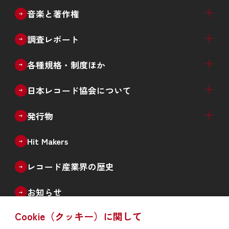
音楽ソフト売上推計（四半期）
音楽配信売上推計（四半期）
音楽ソフト・音楽配信売上推計（四半期）
生産実績（月次）
レコード産業 年次推移
新譜数（ジャンル別、種類別）
カタログ数（ジャンル別）
デビューアーティスト数推移
過去の統計データ
ゴールドディスク認定
ダウンロード認定
ストリーミング認定
日本ゴールドディスク大賞
音楽と著作権
著作権制度の概要
エルマーク
著作権啓発ツール
中高生向け学習プログラムのご案内
調査レポート
音楽メディアユーザー実態調査
違法音楽アプリ利用実態調査
その他の各種調査
各種規格・制度ほか
CDレンタル
再販制度
CDサンプル盤
音楽レコードの還流防止措置
RIS規格
ISRC
日本レコード協会について
日本レコード協会概要
事業案内
役員名簿
会員社（正会員、準会員、賛助会員）
情報公開
入会案内
採用情報
北京事務所と認証書の発行
発行物
機関誌「The Record」
統計誌「日本のレコード産業」
記念誌
Hit Makers
レコード産業界の歴史
お知らせ
Cookie（クッキー）に関して
よくあるご質問