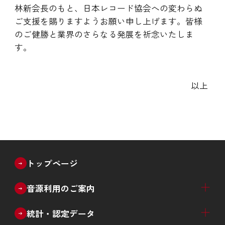
林新会長のもと、日本レコード協会への変わらぬ
ご支援を賜りますようお願い申し上げます。皆様
のご健勝と業界のさらなる発展を祈念いたしま
す。
以上
トップページ
音源利用のご案内
ブライダル
教育・文化催事
放送番組のインターネット配信
放送番組以外のライブ配信等
音源利用許諾窓口一覧
統計・認定データ